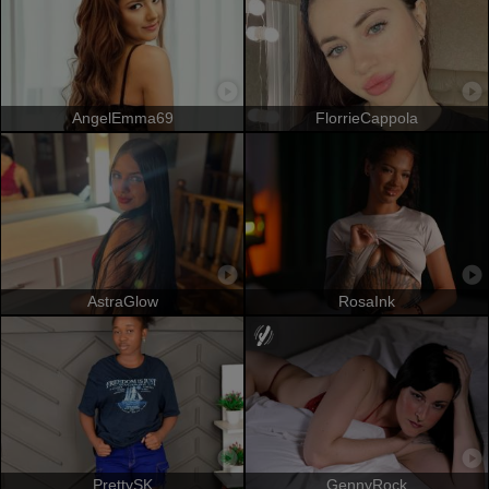
AngelEmma69
FlorrieCappola
AstraGlow
RosaInk
PrettySK
GennyRock