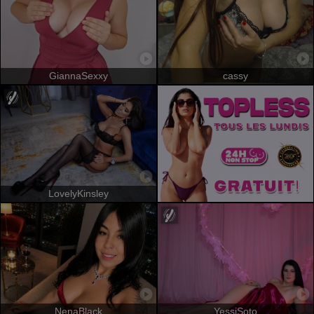
GiannaSexxy
cassy
LovelyKinsley
NenaBlack
YessiSoto