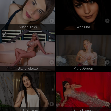
SusanHicks
WenTina
BlancheLuxe
MaryaGruen
ElyThemsom
AnnaAlvarez