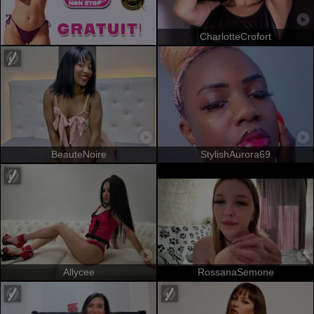
CharlotteCrofort
BeauteNoire
StylishAurora69
Allycee
RossanaSemone