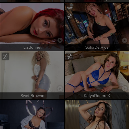
LizBonnet
SofiaDelRios
SwettBrownn
KatyaRogersX