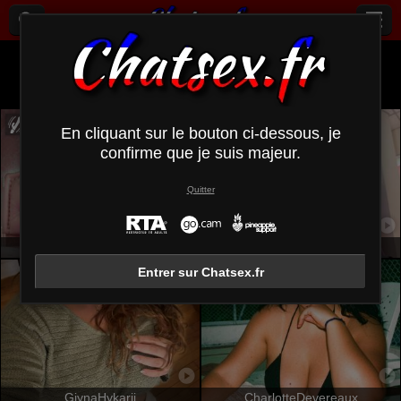
Tous (
702
)
Moyenne
×
En cliquant sur le bouton ci-dessous, je
confirme que je suis majeur.
Quitter
GiuliaAddams
Tsukerberg
Entrer sur Chatsex.fr
GjynaHykarii
CharlotteDevereaux