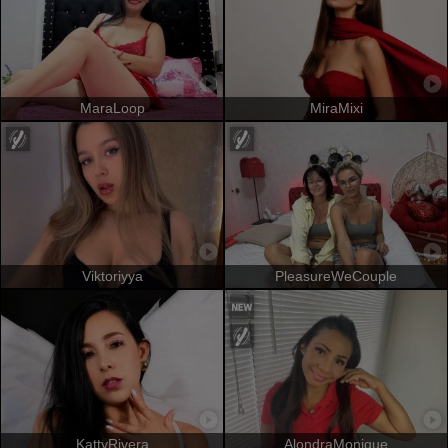
MaraLoop
MiraMixi
Viktoriyya
PleasureWeCouple
KattyRivera
AlondraMonique