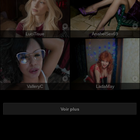
LuciTisue
AnabelSex69
ValleryC
LadaMay
Voir plus