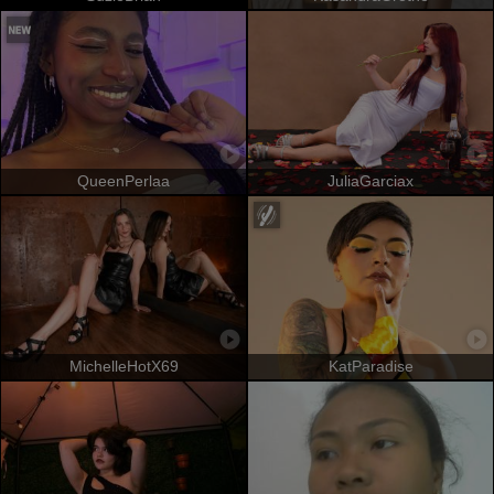
QueenPerlaa
JuliaGarciax
MichelleHotX69
KatParadise