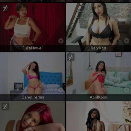
JuliaNewell
KatyKatt
SanetPerlas
AbrilKoss