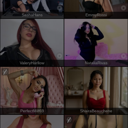
SashaHans
EmmyRossi
ValeryHarllow
NataliaRivas
PerfectMilf69
ShairaBeauchene