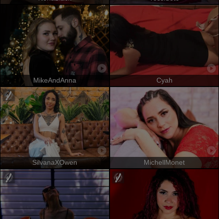
MikeAndAnna
Cyah
SilvanaXOwen
MichellMonet