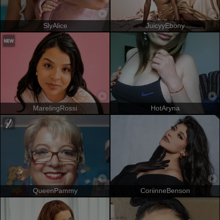
SlyAlice
JuicyyEbony
MarelingRossi
HotAryna
QueenPammy
CoriinneBenson