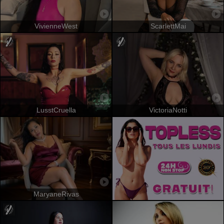
VivienneWest
ScarlettMai
LusstCruella
VictoriaNotti
MaryaneRivas