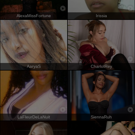
AlexaMissFortune
Irissia
AaryaS
CharlotRey
LaFleurDeLaNuit
SiennaRuh