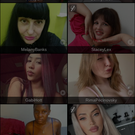
MelanyBanks
StaceyLex
GabiHott
RimaPecinovsky