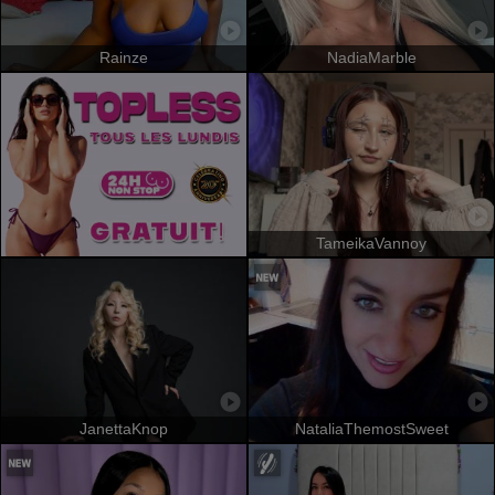
Rainze
NadiaMarble
TameikaVannoy
JanettaKnop
NataliaThemostSweet