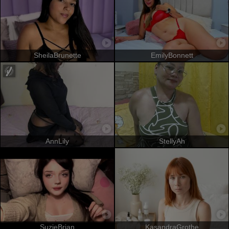
SheilaBrunette
EmilyBonnett
AnnLily
StellyAh
SuzieBrian
KasandraGrothe