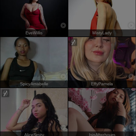
EveWillis
MistyLady
SpicyAmabelle
EffyPamela
AliceSmity
IsisAfterhours