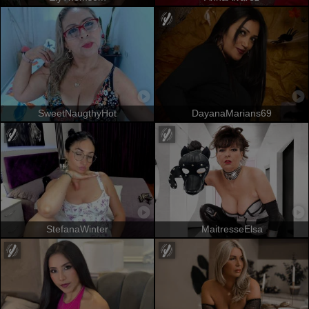
SweetNaugthyHot
DayanaMarians69
StefanaWinter
MaitresseElsa