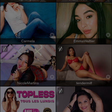
Carmela
EmmaWaltter
NicoleMartins
tendermilf