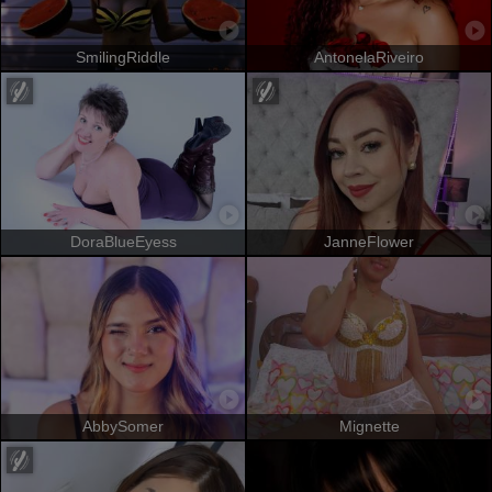
SmilingRiddle
AntonelaRiveiro
DoraBlueEyess
JanneFlower
AbbySomer
Mignette